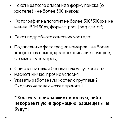
Текст краткого описания в форму поиска (о
хостеле) - не более 300 знаков;
Фотография на логотип не более 300*300px и не
менее 150*150px, формат .png .jpeg или .gif;
Текст подробного описания хостела;
Подписанные фотографии номеров - не более
4-х фото на номер, краткое описание номеров,
стоимость номеров;
Список платных и бесплатных услуг хостела;
Расчетный час, прочие условия
Указать работает ли хостел с группами?
Сколько человек может принять!
* Хостелы, приславшие неполную, либо
некорректную информацию, размещены не
будут!