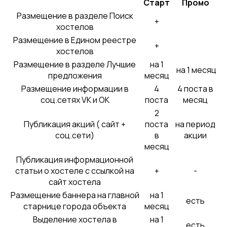
Старт
Промо
Размещение в разделе Поиск
+
хостелов
Размещение в Едином реестре
+
хостелов
Размещение в разделе Лучшие
на 1
на 1 месяц
предложения
месяц
Размещение информации в
4
4 поста в
соц.сетях VK и OK
поста
месяц
2
Публикация акций ( сайт +
поста
на период
соц.сети)
в
акции
месяц
Публикация информационной
статьи о хостеле с ссылкой на
+
-
сайт хостела
Размещение баннера на главной
на 1
есть
старнице города объекта
месяц
Выделение хостела в
на 1
есть