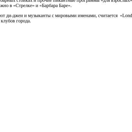
 барных стойках и прочие пикантные программы «для взрослых»
ожно в «Стрелке» и «Барбара Баре».
т ди-джеи и музыканты с мировыми именами, считается «London
 клубов города.