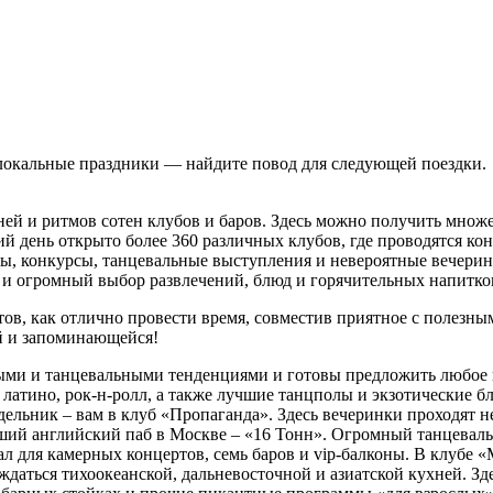
 локальные праздники — найдите повод для следующей поездки.
ей и ритмов сотен клубов и баров. Здесь можно получить множ
й день открыто более 360 различных клубов, где проводятся ко
ы, конкурсы, танцевальные выступления и невероятные вечери
 и огромный выбор развлечений, блюд и горячительных напитко
в, как отлично провести время, совместив приятное с полезным.
й и запоминающейся!
ми и танцевальными тенденциями и готовы предложить любое 
нс, латино, рок-н-ролл, а также лучшие танцполы и экзотические б
ельник – вам в клуб «Пропаганда». Здесь вечеринки проходят не
ший английский паб в Москве – «16 Тонн». Огромный танцеваль
зал для камерных концертов, семь баров и vip-балконы. В клубе
даться тихоокеанской, дальневосточной и азиатской кухней. Зд