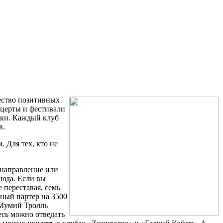
ество позитивных
нцерты и фестивали
нки. Каждый клуб
в.
 Для тех, кто не
направление или
люда. Если вы
 переставая, семь
ный партер на 3500
 «Мумий Тролль
есь можно отведать