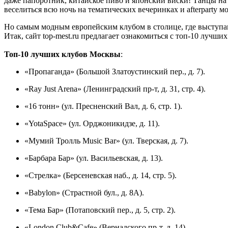
даже папоротник, китайское пиво и японский виски! Танцы на
веселиться всю ночь на тематических вечеринках и afterparty м
Но самым модным европейским клубом в столице, где выступаю
Итак, сайт top-mest.ru предлагает ознакомиться с топ-10 лучших
Топ-10 лучших клубов Москвы
:
«Пропаганда» (Большой Златоустинский пер., д. 7).
«Ray Just Arena» (Ленинградский пр-т, д. 31, стр. 4).
«16 тонн» (ул. Пресненский Вал, д. 6, стр. 1).
«YotaSpace» (ул. Орджоникидзе, д. 11).
«Мумий Тролль Music Bar» (ул. Тверская, д. 7).
«Барбара Бар» (ул. Васильевская, д. 13).
«Стрелка» (Берсеневская наб., д. 14, стр. 5).
«Babylon» (Страстной бул., д. 8А).
«Тема Бар» (Потаповский пер., д. 5, стр. 2).
«London Club&Cafe» (Вернадского пр-т, д. 14).