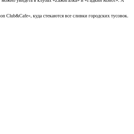
 можно увидеть в клубах «Zажигалка» и «Гадкий Койот». А
 Club&Cafe», куда стекаются все сливки городских тусовок.