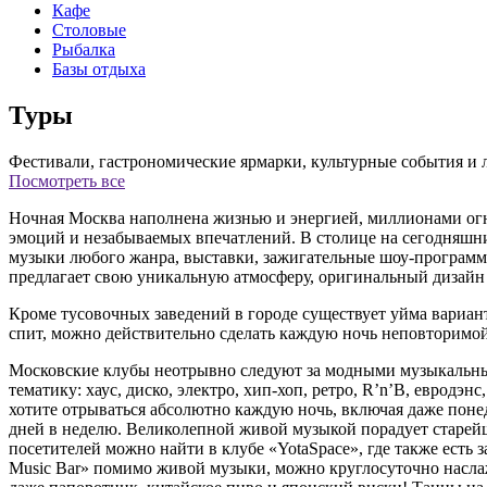
Кафе
Столовые
Рыбалка
Базы отдыха
Туры
Фестивали, гастрономические ярмарки, культурные события и
Посмотреть все
Ночная Москва наполнена жизнью и энергией, миллионами огн
эмоций и незабываемых впечатлений. В столице на сегодняшни
музыки любого жанра, выставки, зажигательные шоу-программ
предлагает свою уникальную атмосферу, оригинальный дизайн
Кроме тусовочных заведений в городе существует уйма варианто
спит, можно действительно сделать каждую ночь неповторимо
Московские клубы неотрывно следуют за модными музыкальны
тематику: хаус, диско, электро, хип-хоп, ретро, R’n’B, евродэ
хотите отрываться абсолютно каждую ночь, включая даже понед
дней в неделю. Великолепной живой музыкой порадует старей
посетителей можно найти в клубе «YotaSpace», где также есть 
Music Bar» помимо живой музыки, можно круглосуточно наслаж